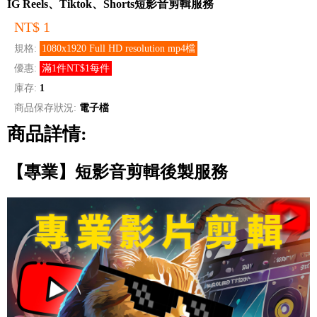
IG Reels、Tiktok、Shorts短影音剪輯服務
NT$ 1
規格:
1080x1920 Full HD resolution mp4檔
優惠:
滿1件NT$1每件
庫存:
1
商品保存狀況:
電子檔
商品詳情:
【專業】短影音剪輯後製服務